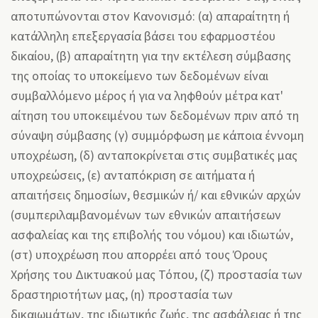
αποτυπώνονται στον Κανονισμό: (α) απαραίτητη ή
κατάλληλη επεξεργασία βάσει του εφαρμοστέου
δικαίου, (β) απαραίτητη για την εκτέλεση σύμβασης
της οποίας το υποκείμενο των δεδομένων είναι
συμβαλλόμενο μέρος ή για να ληφθούν μέτρα κατ'
αίτηση του υποκειμένου των δεδομένων πριν από τη
σύναψη σύμβασης (γ) συμμόρφωση με κάποια έννομη
υποχρέωση, (δ) ανταποκρίνεται στις συμβατικές μας
υποχρεώσεις, (ε) ανταπόκριση σε αιτήματα ή
απαιτήσεις δημοσίων, θεσμικών ή/ και εθνικών αρχών
(συμπεριλαμβανομένων των εθνικών απαιτήσεων
ασφαλείας και της επιβολής του νόμου) και ιδιωτών,
(στ) υποχρέωση που απορρέει από τους Όρους
Χρήσης του Δικτυακού μας Τόπου, (ζ) προστασία των
δραστηριοτήτων μας, (η) προστασία των
δικαιωμάτων, της ιδιωτικής ζωής, της ασφάλειας ή της